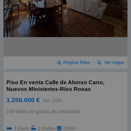
Ampliar fotos
Ver mapa
Piso En venta Calle de Alonso Cano,
Nuevos Ministerios-Ríos Rosas
1.200.000 €
Ref. 2265
190 €/Mes de gastos de comunidad
3 Dorm
2 Baños
128m²