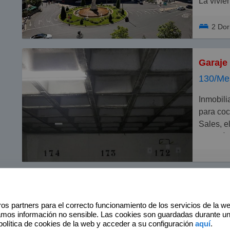
central.
La vivie
Posibili
entrada 
terraza,
2 Do
y un cua
totalmen
El ático
las fotos
130/Me
La vivie
mucho e
Inmobiliaria Chamberí, alquila magnifica plaza de garaje
para coc
Sales, e
automáti
3.450/
os partners para el correcto funcionamiento de los servicios de la w
amos información no sensible. Las cookies son guardadas durante u
Inmobiliaria Chamberí alquila esta moderna oficina de
política de cookies de la web y acceder a su configuración
aquí
.