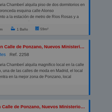
al de gas natural.
 portero físico.
pronceda esquina calle Alonso
 junto a Cea Bermúdez, está perfectamente
nto a la estación de metro de Rios Rosas y a
do por trasporte público y dispone de
tos de la estación de metro de Alonso Cano.
ntes, comercios, gimnasios, etc. próximos.
nda se divide en hall de entrada, salón comedor,
59m²
rm
1 Baño
independiente completamente equipada (horno,
las, etc), dos dormitorios, cuarto de baño
Local en Calle de Ponzano, Nuevos Ministerios-Ríos Rosas
 con plato de ducha y dos patios privativos.
COBRAN HONORARIOS DE AGENCIA.
Mes
Ref. 2258
 una de las calles de moda en Madrid, el local
ntra en la mejor zona de Ponzano, local
 esquina a dos calles, con tres escaparates y
fachada.
ibuye en dos plantas;
alle de 52m.
Piso en Calle de Ponzano, Nuevos Ministerios-Ríos Rosas
ótano de 36m.