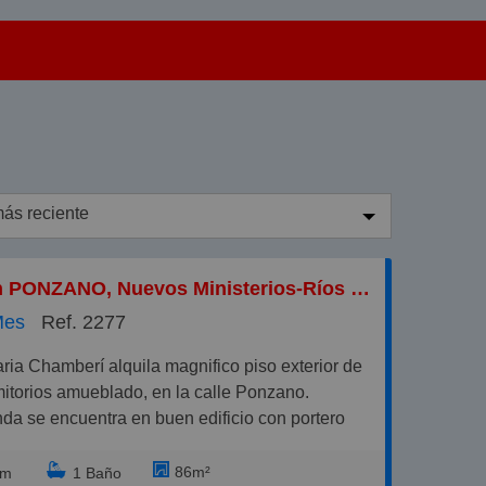
ás reciente
ás reciente
Piso en PONZANO, Nuevos Ministerios-Ríos Rosas
enos reciente
Mes
Ref. 2277
aratos
aros
itorios amueblado, en la calle Ponzano.
equeños
nda se encuentra en buen edificio con portero
es una cuarta planta con dos balcones a la calle y
randes
e en:
86m²
rm
1 Baño