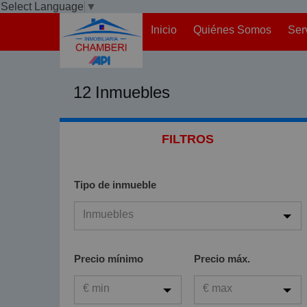
Select Language
▼
Inicio
Quiénes Somos
Ser
12
Inmuebles
FILTROS
Tipo de inmueble
Inmuebles
Inmuebles
Precio mínimo
Precio máx.
Viviendas
€ min
€ max
Garaje