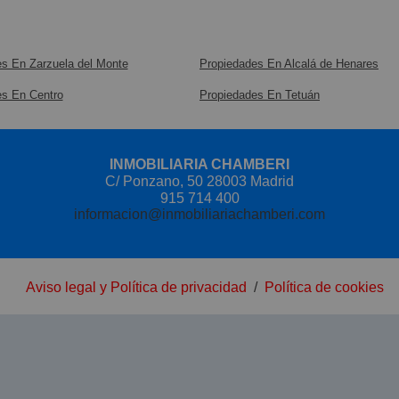
gimnasio
de terraz
Se alqu
todo el 
DISPON
El local 
s En Zarzuela del Monte
Propiedades En Alcalá de Henares
Planta b
altas y 
es En Centro
Propiedades En Tetuán
precioso
El horar
cortesía
INMOBILIARIA CHAMBERI
AFORO 
C/ Ponzano, 50 28003 Madrid
915 714 400
informacion@inmobiliariachamberi.com
Aviso legal y Política de privacidad
/
Política de cookies