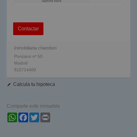
captcha tools
Contactar
Inmobiliaria chamberi
Ponzano nº 50
Madrid
915714400
Calcula tu hipoteca
Comparte este inmueble
WhatsApp
Facebook
Twitter
Print