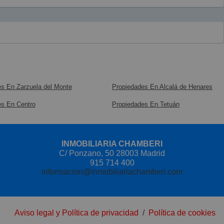
s En Zarzuela del Monte
Propiedades En Alcalá de Henares
es En Centro
Propiedades En Tetuán
INMOBILIARIA CHAMBERI
C/ Ponzano, 50 28003 Madrid
915 714 400
informacion@inmobiliariachamberi.com
Aviso legal y Política de privacidad
/
Política de cookies