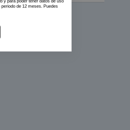
eb y para poder tener datos de uso
n periodo de 12 meses. Puedes
Calcula tu hipoteca
Comparte este inmueble
WhatsApp
Facebook
Twitter
Print