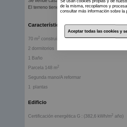
Se vende casa de pueblo en el centro del puebl
Se usan cookies propias y de nuestr
de la misma, recopilamos y proces
El terreno tiene todos los servicios(agua, electrici
consultar más información sobre la 
Características básicas
Aceptar todas las cookies y 
2
70 m
construidos
2 dormitorios
1 Baño
2
Parcela 148 m
Segunda mano/A reformar
1 plantas
Edificio
2
Certificación energética G : (382,6 kWh/m
año)