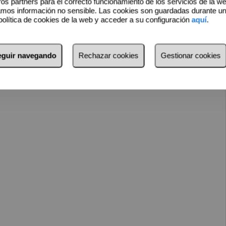
o para derribar con parcela de 140m2
os partners para el correcto funcionamiento de los servicios de la w
amos información no sensible. Las cookies son guardadas durante u
dad y alcantarillado. ).
política de cookies de la web y acceder a su configuración
aquí
.
seguir navegando
Rechazar cookies
Gestionar cookies